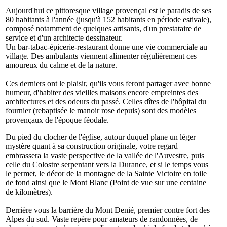
Aujourd'hui ce pittoresque village provençal est le paradis de ses
80 habitants à l'année (jusqu'à 152 habitants en période estivale),
composé notamment de quelques artisants, d'un prestataire de
service et d'un architecte dessinateur.
Un bar-tabac-épicerie-restaurant donne une vie commerciale au
village. Des ambulants viennent alimenter régulièrement ces
amoureux du calme et de la nature.
Ces derniers ont le plaisir, qu'ils vous feront partager avec bonne
humeur, d'habiter des vieilles maisons encore empreintes des
architectures et des odeurs du passé. Celles dîtes de l'hôpital du
fournier (rebaptisée le manoir rose depuis) sont des modèles
provençaux de l'époque féodale.
Du pied du clocher de l'église, autour duquel plane un léger
mystère quant à sa construction originale, votre regard
embrassera la vaste perspective de la vallée de l'Auvestre, puis
celle du Colostre serpentant vers la Durance, et si le temps vous
le permet, le décor de la montagne de la Sainte Victoire en toile
de fond ainsi que le Mont Blanc (Point de vue sur une centaine
de kilomètres).
Derrière vous la barrière du Mont Denié, premier contre fort des
Alpes du sud. Vaste repère pour amateurs de randonnées, de