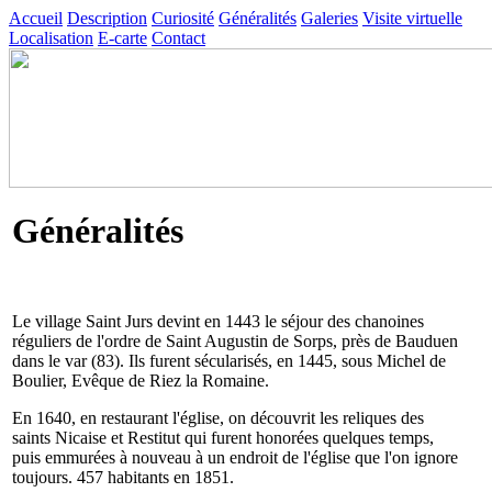
Accueil
Description
Curiosité
Généralités
Galeries
Visite virtuelle
Localisation
E-carte
Contact
Généralités
Le village Saint Jurs devint en 1443 le séjour des chanoines
réguliers de l'ordre de Saint Augustin de Sorps, près de Bauduen
dans le var (83). Ils furent sécularisés, en 1445, sous Michel de
Boulier, Evêque de Riez la Romaine.
En 1640, en restaurant l'église, on découvrit les reliques des
saints Nicaise et Restitut qui furent honorées quelques temps,
puis emmurées à nouveau à un endroit de l'église que l'on ignore
toujours. 457 habitants en 1851.